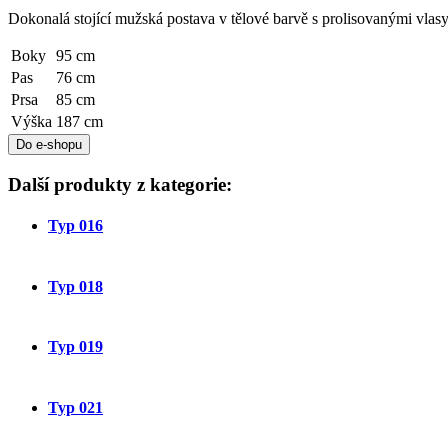
Dokonalá stojící mužská postava v tělové barvě s prolisovanými vlas
Boky
95 cm
Pas
76 cm
Prsa
85 cm
Výška
187 cm
Do e-shopu
Další produkty z kategorie:
Typ 016
Typ 018
Typ 019
Typ 021