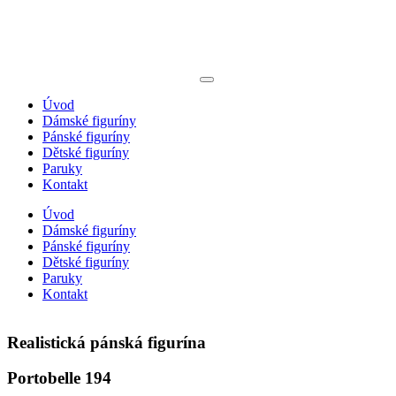
Úvod
Dámské figuríny
Pánské figuríny
Dětské figuríny
Paruky
Kontakt
Úvod
Dámské figuríny
Pánské figuríny
Dětské figuríny
Paruky
Kontakt
Realistická pánská figurína
Portobelle 194