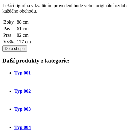
Ležící figurína v kvalitním provedení bude velmi originální ozdoba
každého obchodu.
Boky
88 cm
Pas
61 cm
Prsa
82 cm
Výška
177 cm
Do e-shopu
Další produkty z kategorie:
Typ 001
Typ 002
Typ 003
Typ 004