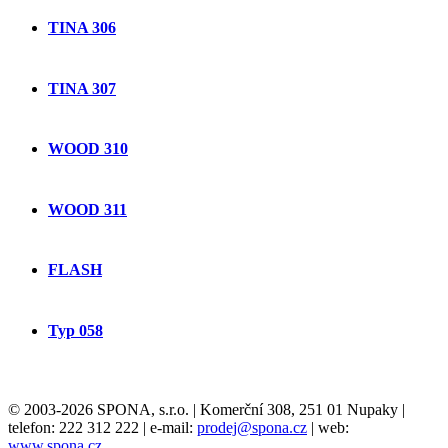
TINA 306
TINA 307
WOOD 310
WOOD 311
FLASH
Typ 058
© 2003-2026 SPONA, s.r.o. | Komerční 308, 251 01 Nupaky |
telefon: 222 312 222 | e-mail:
prodej@spona.cz
| web:
www.spona.cz